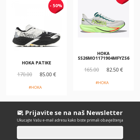
- 50%
HOKA
SS26MO1171904MFYZS6
HOKA PATIKE
165.00
82.50 €
170.00
85.00 €
#HOKA
#HOKA
Prijavite se na naš Newsletter
Ukucajte Vašu e-mail adresu kako biste primali obavještenja