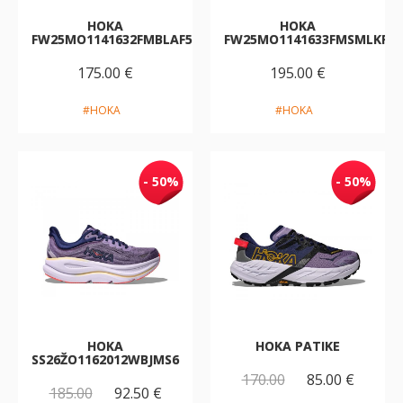
HOKA
HOKA
FW25MO1141632FMBLAF5
FW25MO1141633FMSMLKF5
175.00 €
195.00 €
#HOKA
#HOKA
- 50%
- 50%
HOKA
HOKA PATIKE
SS26ŽO1162012WBJMS6
170.00
85.00 €
185.00
92.50 €