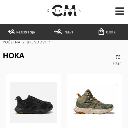
Registracija
Prijava
0.00
€
POČETNA
/
BRENDOVI
/
HOKA
Filter