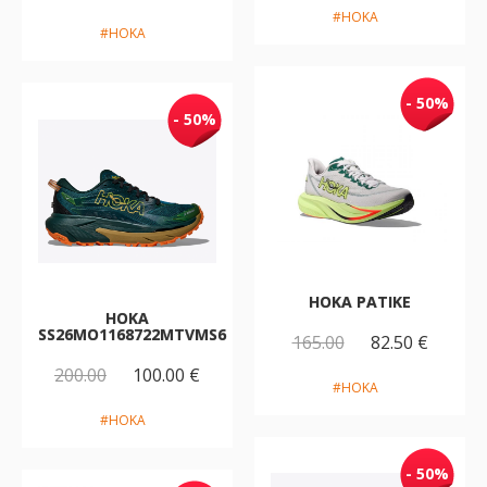
#HOKA
#HOKA
- 50%
- 50%
HOKA PATIKE
HOKA
SS26MO1168722MTVMS6
165.00
82.50 €
200.00
100.00 €
#HOKA
#HOKA
- 50%