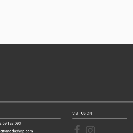
VISIT US ON
2 69 183 090
citymodashop.com