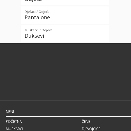
Dječaci / Odjeća
Pantalone
Muškarci / Odjeća
Duksevi
MENI
POČETNA
ŽENE
MUŠKARCI
DJEVOJČICE