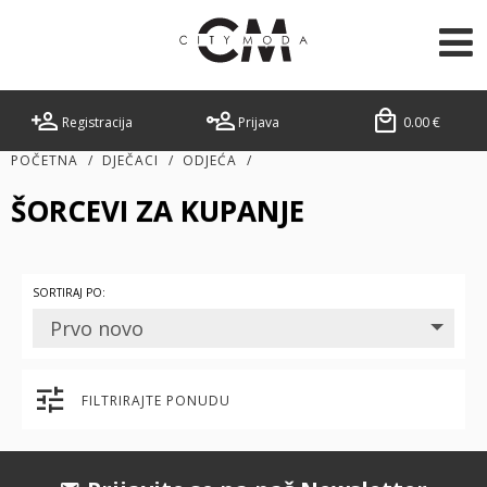
Registracija
Prijava
0.00
€
POČETNA
/
DJEČACI
/
ODJEĆA
/
ŠORCEVI ZA KUPANJE
SORTIRAJ PO:
Prvo novo
FILTRIRAJTE PONUDU