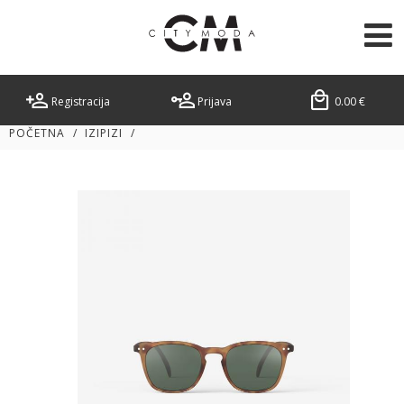
Registracija
Prijava
0.00
€
POČETNA
/
IZIPIZI
/