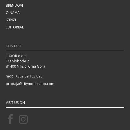
BRENDOVI
O NAMA
IZIPIZI
EDITORIJAL
KONTAKT
LUXOR d.o.o.
Trg Slobode 2
81400 Nikšić, Crna Gora
mob: +382 69 183 090
prodaja@citymodashop.com
VISIT US ON