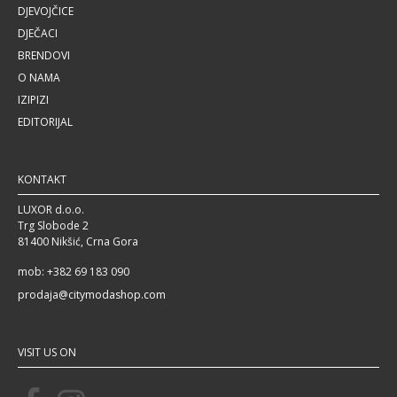
DJEVOJČICE
DJEČACI
BRENDOVI
O NAMA
IZIPIZI
EDITORIJAL
KONTAKT
LUXOR d.o.o.
Trg Slobode 2
81400 Nikšić, Crna Gora
mob: +382 69 183 090
prodaja@citymodashop.com
VISIT US ON