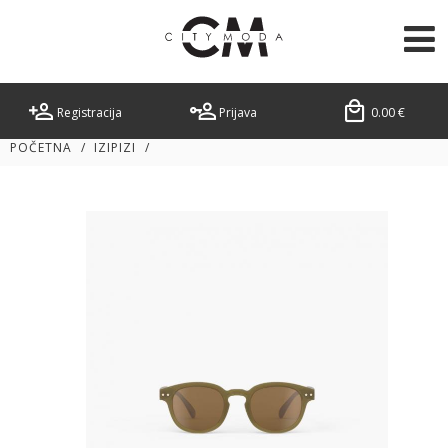
Registracija
Prijava
0.00
€
POČETNA
/
IZIPIZI
/