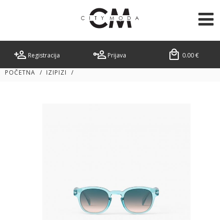
Registracija
Prijava
0.00
€
POČETNA
/
IZIPIZI
/