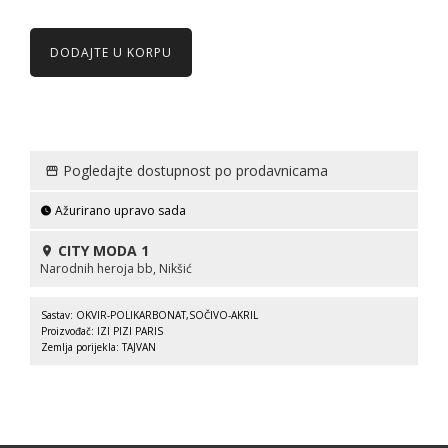
DODAJTE U KORPU
Pogledajte dostupnost po prodavnicama
Ažurirano upravo sada
CITY MODA 1
Narodnih heroja bb, Nikšić
Sastav: OKVIR-POLIKARBONAT,SOČIVO-AKRIL
Proizvođač: IZI PIZI PARIS
Zemlja porijekla: TAJVAN