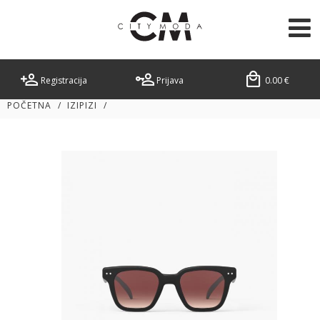
Registracija
Prijava
0.00
€
POČETNA
/
IZIPIZI
/