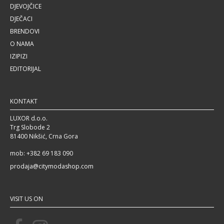
DJEVOJČICE
DJEČACI
BRENDOVI
O NAMA
IZIPIZI
EDITORIJAL
KONTAKT
LUXOR d.o.o.
Trg Slobode 2
81400 Nikšić, Crna Gora
mob: +382 69 183 090
prodaja@citymodashop.com
VISIT US ON