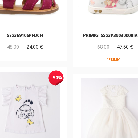
SS2369106PFUCH
PRIMIGI SS23P3903000BI
48.00
24.00 €
68.00
47.60 €
#PRIMIGI
- 50%