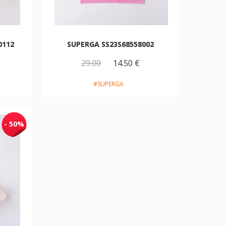
0112
SUPERGA SS23S68558002
29.00
14.50 €
#SUPERGA
- 50%