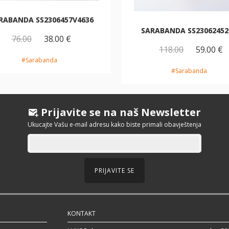
RABANDA SS2306457V4636
SARABANDA SS23062452
76.00
38.00 €
118.00
59.00 €
#Sarabanda
#Sarabanda
Prijavite se na naš Newsletter
Ukucajte Vašu e-mail adresu kako biste primali obavještenja
PRIJAVITE SE
KONTAKT