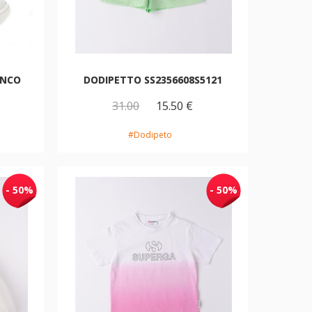
ANCO
DODIPETTO SS2356608S5121
31.00
15.50 €
#Dodipeto
- 50%
- 50%