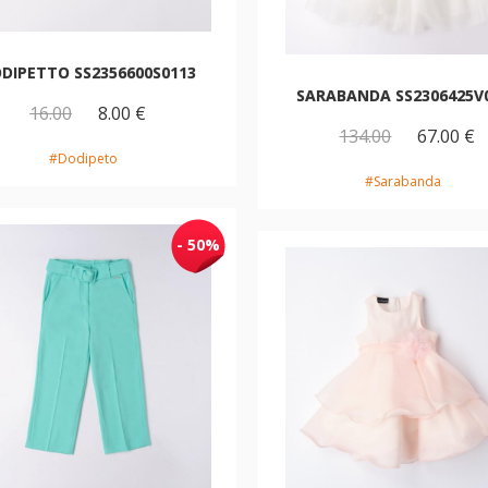
DIPETTO SS2356600S0113
SARABANDA SS2306425V
16.00
8.00 €
134.00
67.00 €
#Dodipeto
#Sarabanda
- 50%