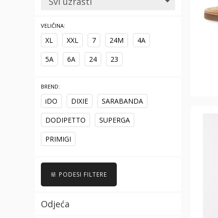
Svi uzrasti
VELIČINA:
XL
XXL
7
24M
4A
5A
6A
24
23
BREND:
iDO
DIXIE
SARABANDA
DODIPETTO
SUPERGA
PRIMIGI
PODESI FILTERE
Odjeća